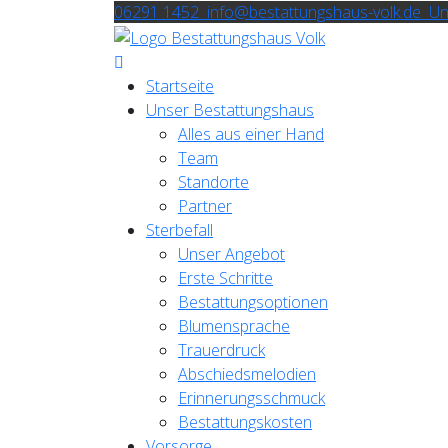
06291 1452
info@bestattungshaus-volk.de
Un
Startseite
Unser Bestattungshaus
Alles aus einer Hand
Team
Standorte
Partner
Sterbefall
Unser Angebot
Erste Schritte
Bestattungsoptionen
Blumensprache
Trauerdruck
Abschiedsmelodien
Erinnerungsschmuck
Bestattungskosten
Vorsorge