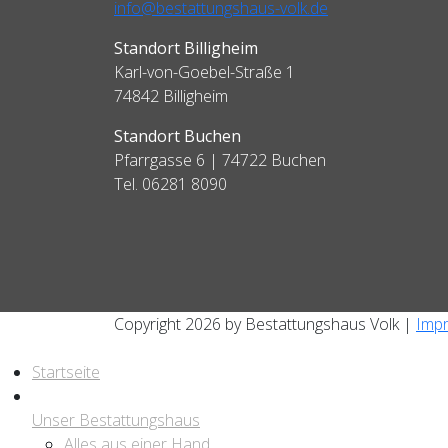
info@bestattungshaus-volk.de
Standort Billigheim
Karl-von-Goebel-Straße 1
74842 Billigheim
Standort Buchen
Pfarrgasse 6 | 74722 Buchen
Tel. 06281 8090
Copyright 2026 by Bestattungshaus Volk |
Imp
Startseite
Unser Bestattungshaus
Alles aus einer Hand