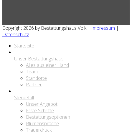
Copyright 2026 by Bestattungshaus Volk |
Impressum
|
Datenschutz
Startseite
Unser Bestattungshaus
Alles aus einer Hand
Team
Standorte
Partner
Sterbefall
Unser Angebot
Erste Schritte
Bestattungsoptionen
Blumensprache
Trauerdruck